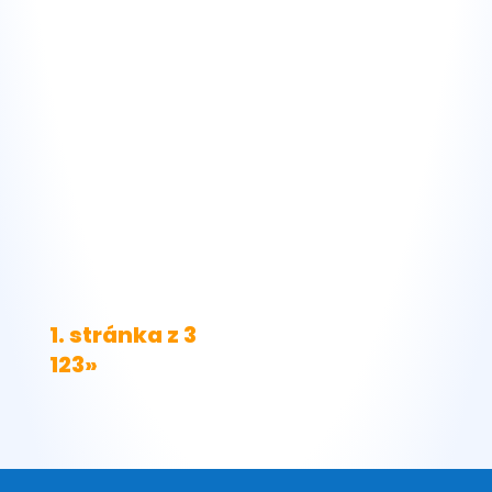
1. stránka z 3
1
2
3
»